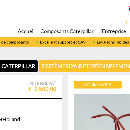
T:
Accueil
Composants Caterpillar
l'Entreprise
u de composants
Excellent support et SAV
Livraisons rapides
CATERPILLAR
SYSTÈMES D'AIR ET D'ÉCHAPPEME
Price excl. VAT
COMMANDER
€
2.500,00
rHolland