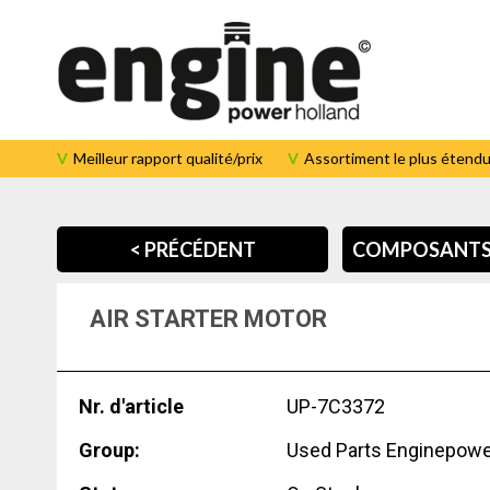
T: +31-(0)527820992
info@enginepowerholland.com
Meilleur rapport qualité/prix
Assortiment le plus étend
Accueil
< PRÉCÉDENT
COMPOSANTS 
Composants
Caterpillar
AIR STARTER MOTOR
l'Entreprise
Service
Nr. d'article
UP-7C3372
Contact
Group:
Used Parts Enginepowe
Team