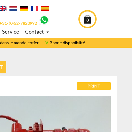
0
 +31-(0)52-7820992
Service
Contact
 dans le monde entier
Bonne disponibilité
NT
PRINT