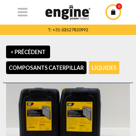
0
T: +31-(0)527820992
T: +31-(0)527820992
info@enginepowerholland.com
< PRÉCÉDENT
Accueil
COMPOSANTS CATERPILLAR
LIQUIDES
Composants
Caterpillar
l'Entreprise
Service
Contact
Team