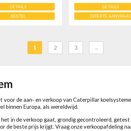
DETAILS
DETAILS
BESTEL
OFFERTE AANVRAA
1
2
3
→
eem
st voor de aan- en verkoop van Caterpillar koelsysteme
l binnen Europa, als wereldwijd.
het in de verkoop gaat, grondig gecontroleerd, getest 
or de beste prijs krijgt. Vraag onze verkoopafdeling n