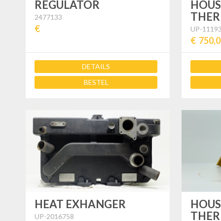
REGULATOR
HOUS
THER
2477133
€
UP-1119
€ 750,
DETAILS
BESTEL
HEAT EXHANGER
HOUS
THER
UP-2016758