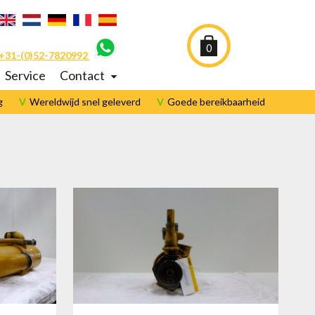
0
 +31-(0)52-7820992
Service
Contact
g
Wereldwijd snel geleverd
Goede bereikbaarheid