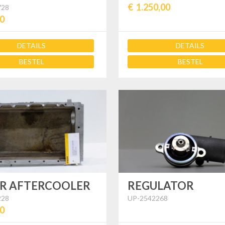
€ 1.250,00
728
00
DETAILS
DETAILS
BESTEL
BESTEL
R AFTERCOOLER
REGULATOR
228
UP-2542268
00