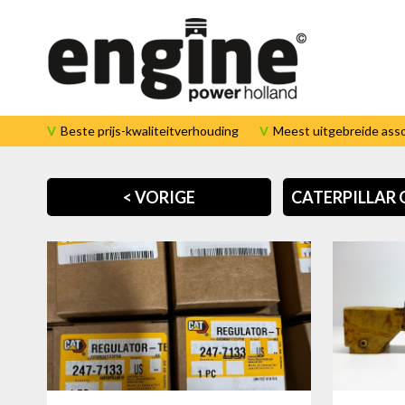
T: +31-(0)527820992
info@enginepowerholland.com
Beste prijs-kwaliteitverhouding
Meest uitgebreide ass
Home
< VORIGE
CATERPILLAR
Caterpillar
onderdelen
Het bedrijf
Service
Contact
Team