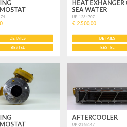
ING
HEAT EXHANGER 
MOSTAT
SEA WATER
374
UP-1234707
00
€ 2.500,00
DETAILS
DETAILS
BESTEL
BESTEL
ING
AFTERCOOLER
MOSTAT
UP-2165147