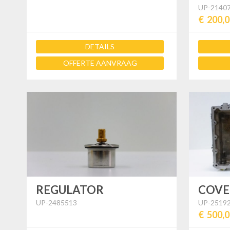
UP-2140
€ 200,
DETAILS
OFFERTE AANVRAAG
REGULATOR
COVE
UP-2485513
UP-2519
€ 500,