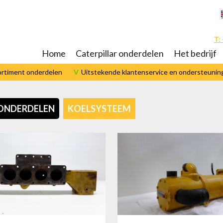
T:
Home
Caterpillar onderdelen
Het bedrijf
ortiment onderdelen
Uitstekende klantenservice en ondersteunin
 ONDERDELEN
KOELSYSTEEM