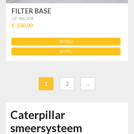
FILTER BASE
UP-4N2304
€ 500,00
DETAILS
BESTEL
1
2
→
Caterpillar
smeersysteem