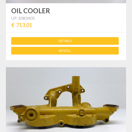
OIL COOLER
UP-3083405
€ 713,01
DETAILS
BESTEL