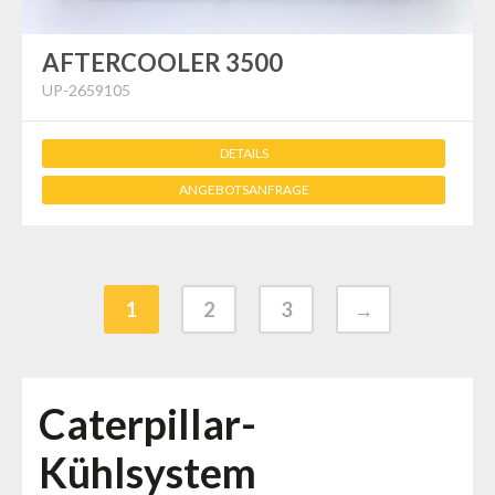
AFTERCOOLER 3500
UP-2659105
DETAILS
ANGEBOTSANFRAGE
1
2
3
→
Caterpillar-
Kühlsystem