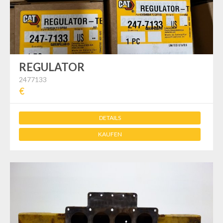
Team
REGULATOR
2477133
€
DETAILS
KAUFEN