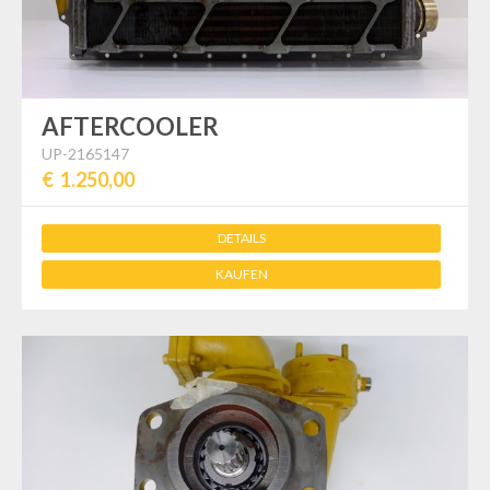
AFTERCOOLER
UP-2165147
€ 1.250,00
DETAILS
KAUFEN