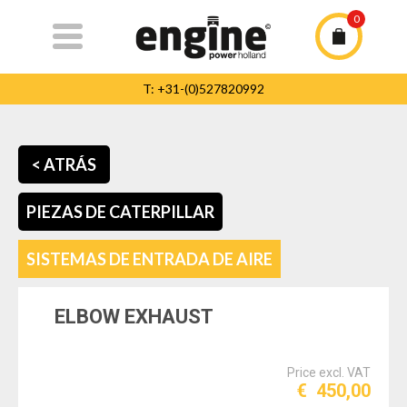
0
T: +31-(0)527820992
T: +31-(0)527820992
info@enginepowerholland.com
< ATRÁS
Inicio
PIEZAS DE CATERPILLAR
Piezas de
Caterpillar
SISTEMAS DE ENTRADA DE AIRE
la compañia
ELBOW EXHAUST
Service
Contacto
Price excl. VAT
€
450,00
Equipo